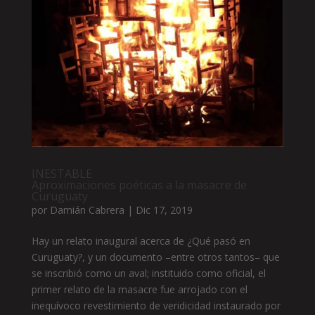
INESTABLE
Aproximaciones poéticas a la masacre de
Curuguaty
por
Damián Cabrera
|
Dic 17, 2019
Hay un relato inaugural acerca de ¿Qué pasó en
Curuguaty?, y un documento –entre otros tantos– que
se inscribió como un aval; instituido como oficial, el
primer relato de la masacre fue arrojado con el
inequívoco revestimiento de veridicidad instaurado por