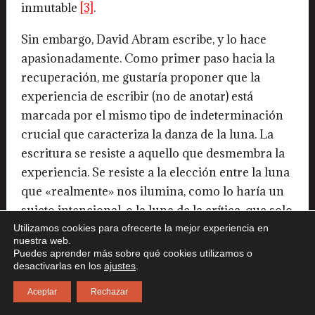
inmutable
[3]
.
Sin embargo, David Abram escribe, y lo hace
apasionadamente. Como primer paso hacia la
recuperación, me gustaría proponer que la
experiencia de escribir (no de anotar) está
marcada por el mismo tipo de indeterminación
crucial que caracteriza la danza de la luna. La
escritura se resiste a aquello que desmembra la
experiencia. Se resiste a la elección entre la luna
que «realmente» nos ilumina, como lo haría un
sujeto intencional, o la luna de la crítica, que solo
provocaría lo que «realmente» proviene de lo
Utilizamos cookies para ofrecerte la mejor experiencia en
nuestra web.
humano.
Puedes aprender más sobre qué cookies utilizamos o
desactivarlas en los
ajustes
.
Escribir es una experiencia de transformación
Aceptar
Rechazar
metamórfica. Nos hace sentir que las ideas no