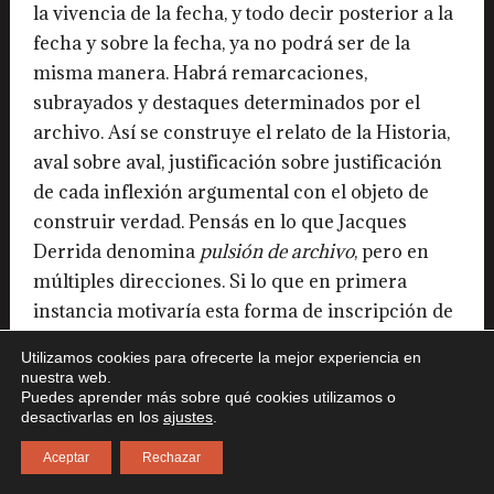
la vivencia de la fecha, y todo decir posterior a la
fecha y sobre la fecha, ya no podrá ser de la
misma manera. Habrá remarcaciones,
subrayados y destaques determinados por el
archivo. Así se construye el relato de la Historia,
aval sobre aval, justificación sobre justificación
de cada inflexión argumental con el objeto de
construir verdad. Pensás en lo que Jacques
Derrida denomina
pulsión de archivo
, pero en
múltiples direcciones. Si lo que en primera
instancia motivaría esta forma de inscripción de
un registro como prótesis para la anamnesis es
Utilizamos cookies para ofrecerte la mejor experiencia en
el olvido inminente, la finitud de lo testimonial,
nuestra web.
Puedes aprender más sobre qué cookies utilizamos o
imaginás un expediente alternativo por medio
desactivarlas en los
ajustes
.
del cual se produzca en las verdades del
acontecimiento un desvío susceptible de
Aceptar
Rechazar
instrumentalización: para instalar lo que