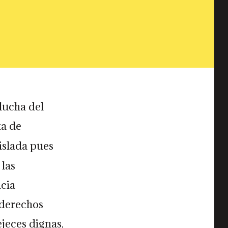
lucha del
ta de
islada pues
 las
ncia
 derechos
jeces dignas,