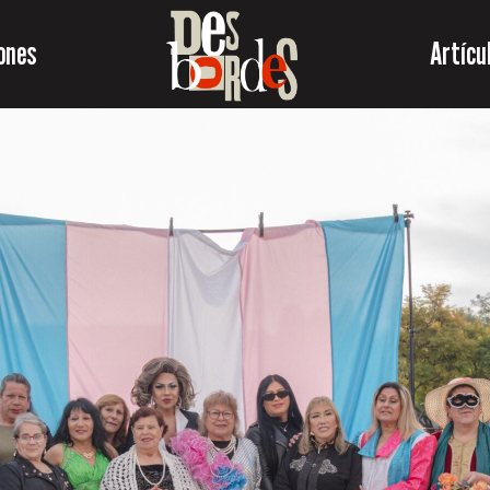
ones
Artícu