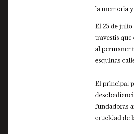
la memoria y 
El 25 de juli
travestis que
al permanente
esquinas calle
El principal 
desobediencia
fundadoras an
crueldad de l