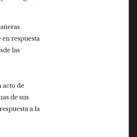
pañeras
e en respuesta
sde las
n acto de
nas de sus
respuesta a la