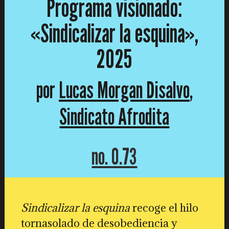
Programa visionado:
«Sindicalizar la esquina»,
2025
por
Lucas Morgan Disalvo
,
Sindicato Afrodita
no. 0.73
Sindicalizar la esquina
recoge el hilo
tornasolado de desobediencia y