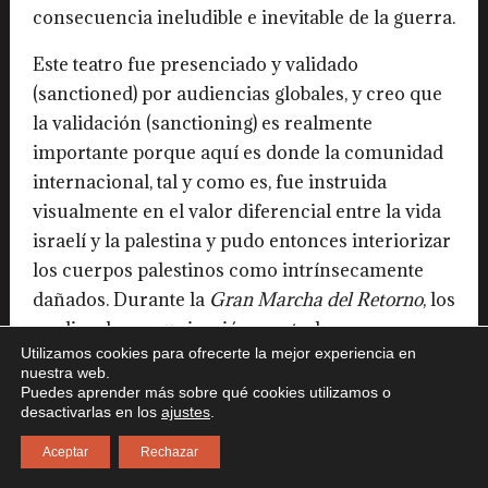
consecuencia ineludible e inevitable de la guerra.
Este teatro fue presenciado y validado
(sanctioned) por audiencias globales, y creo que
la validación (sanctioning) es realmente
importante porque aquí es donde la comunidad
internacional, tal y como es, fue instruida
visualmente en el valor diferencial entre la vida
israelí y la palestina y pudo entonces interiorizar
los cuerpos palestinos como intrínsecamente
dañados. Durante la
Gran Marcha del Retorno
, los
medios de comunicación mostraban
Utilizamos cookies para ofrecerte la mejor experiencia en
habitualmente imágenes de hileras de hombres
nuestra web.
palestinos con las piernas amputadas, en sillas
Puedes aprender más sobre qué cookies utilizamos o
desactivarlas en los
ajustes
.
de ruedas, vendados y con muletas. Estas
imágenes tuvieron un impacto ideológico
Aceptar
Rechazar
innegable y, creo, son una especie de