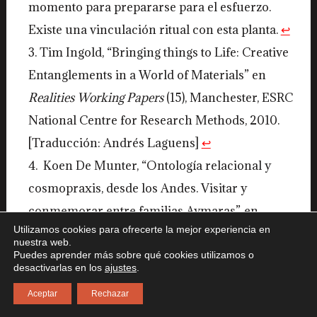
momento para prepararse para el esfuerzo.
Existe una vinculación ritual con esta planta.
↩︎
Tim Ingold, “Bringing things to Life: Creative
Entanglements in a World of Materials” en
Realities Working Papers
(15), Manchester, ESRC
National Centre for Research Methods, 2010.
[Traducción: Andrés Laguens]
↩︎
Koen De Munter, “Ontología relacional y
cosmopraxis, desde los Andes. Visitar y
conmemorar entre familias Aymaras”, en
Utilizamos cookies para ofrecerte la mejor experiencia en
Chungara Revista de Antropología Chilena
,
nuestra web.
Volumen 48, Nº 4, Arica, Universidad de
Puedes aprender más sobre qué cookies utilizamos o
desactivarlas en los
ajustes
.
Tarapacá, 2016.
↩︎
Aceptar
Rechazar
Ver: Ingold, T. (2015).
Líneas: una breve