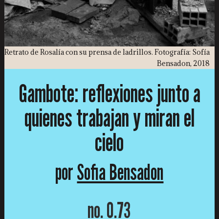
Retrato de Rosalía con su prensa de ladrillos. Fotografía: Sofía
Bensadon, 2018
Gambote: reflexiones junto a
quienes trabajan y miran el
cielo
por
Sofia Bensadon
no. 0.73