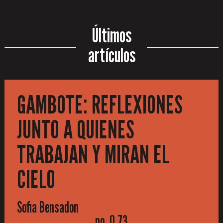
Últimos
artículos
GAMBOTE: REFLEXIONES
JUNTO A QUIENES
TRABAJAN Y MIRAN EL
CIELO
Sofia Bensadon
no. 0.73