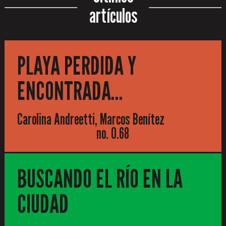
artículos
PLAYA PERDIDA Y
ENCONTRADA…
Carolina Andreetti, Marcos Benítez
no. 0.68
BUSCANDO EL RÍO EN LA
CIUDAD