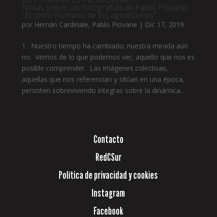
Notas sobre las fotografías de Pablo Piovano
"El costo humano de los agrotóxicos"
por
Hernán Cardinale
,
Pablo Piovane
|
Dic 17, 2019
1. Nuestro tiempo ha cambiado; nuestra mirada aún
no. Vemos de lo que podemos ver, aquello que nos es
posible comprender. Las imágenes colectivas,
aquellas que nos referencian y sitúan en una época,
persisten sobreviviendo íntegras sobre la dinámica...
Contacto
RedCSur
Política de privacidad y cookies
Instagram
Facebook