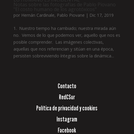
Notas sobre las fotografías de Pablo Piovano
"El costo humano de los agrotóxicos"
por
Hernán Cardinale
,
Pablo Piovane
|
Dic 17, 2019
1. Nuestro tiempo ha cambiado; nuestra mirada aún
no. Vemos de lo que podemos ver, aquello que nos es
posible comprender. Las imágenes colectivas,
aquellas que nos referencian y sitúan en una época,
persisten sobreviviendo íntegras sobre la dinámica...
Contacto
RedCSur
Política de privacidad y cookies
Instagram
Facebook