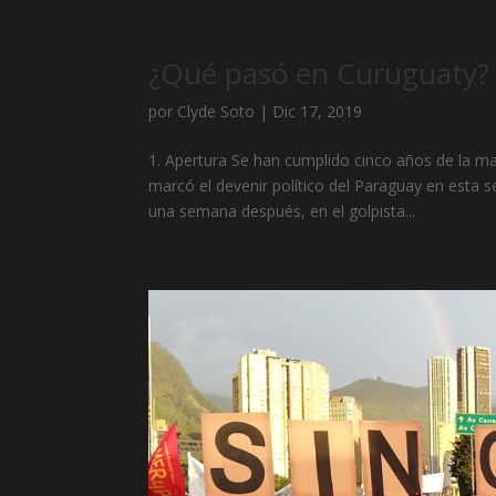
¿Qué pasó en Curuguaty?
por
Clyde Soto
|
Dic 17, 2019
1. Apertura Se han cumplido cinco años de la ma
marcó el devenir político del Paraguay en esta 
una semana después, en el golpista...