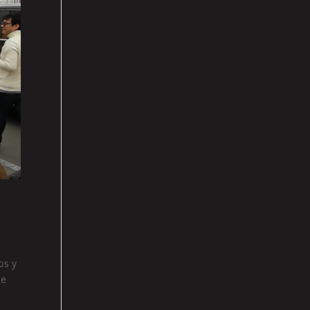
os y
te