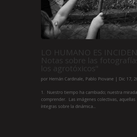
LO HUMANO ES INCIDE
Notas sobre las fotografí
los agrotóxicos"
por
Hernán Cardinale
,
Pablo Piovane
|
Dic 17, 
1. Nuestro tiempo ha cambiado; nuestra mirada
comprender. Las imágenes colectivas, aquellas 
íntegras sobre la dinámica...