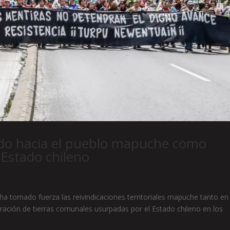
iedo hacia el pueblo mapuche como
 Estado chileno
ha tomado fuerza las reivindicaciones territoriales mapuche tanto en 
ración de tierras comunales usurpadas por el Estado chileno en los