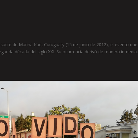
sacre de Marina Kue, Curuguaty (15 de junio de 2012), el evento que
segunda década del siglo XXI. Su ocurrencia derivó de manera inmedia