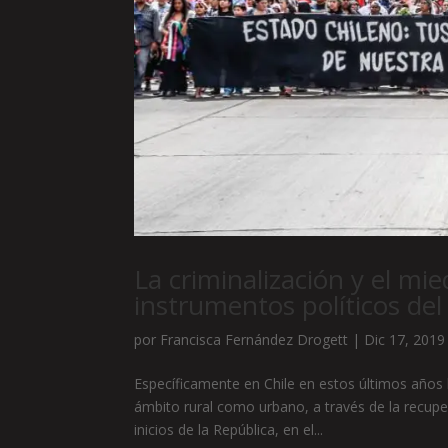
La criminalización y el m
instrumentos políticos del
por
Francisca Fernández Drogett
|
Dic 17, 2019
Específicamente en Chile en estos últimos años 
ámbito rural como urbano, a través de la recupe
inicios de la República, en el...