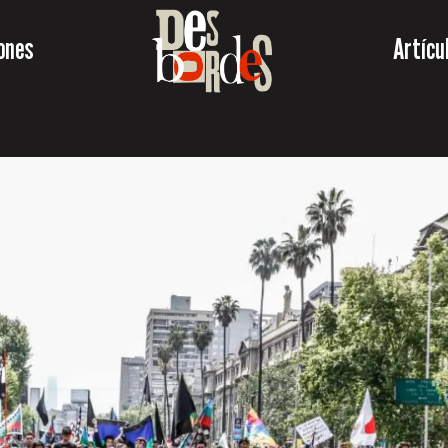
ones
Artícu