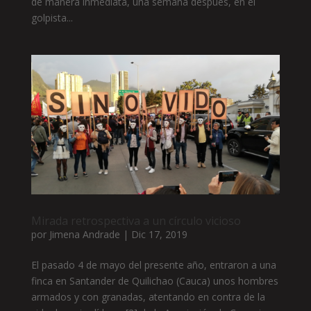
de manera inmediata, una semana después, en el
golpista...
Mirada retrospectiva a un círculo vicioso
por
Jimena Andrade
|
Dic 17, 2019
El pasado 4 de mayo del presente año, entraron a una
finca en Santander de Quilichao (Cauca) unos hombres
armados y con granadas, atentando en contra de la