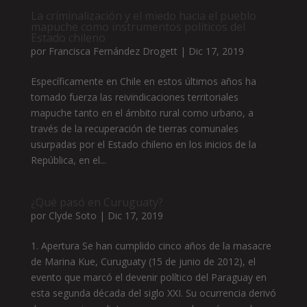
La criminalización y el miedo hacia el pueblo
mapuche como instrumentos políticos del
Estado chileno
por
Francisca Fernández Drogett
|
Dic 17, 2019
Específicamente en Chile en estos últimos años ha
tomado fuerza las reivindicaciones territoriales
mapuche tanto en el ámbito rural como urbano, a
través de la recuperación de tierras comunales
usurpadas por el Estado chileno en los inicios de la
República, en el...
¿Qué pasó en Curuguaty?
por
Clyde Soto
|
Dic 17, 2019
1. Apertura Se han cumplido cinco años de la masacre
de Marina Kue, Curuguaty (15 de junio de 2012), el
evento que marcó el devenir político del Paraguay en
esta segunda década del siglo XXI. Su ocurrencia derivó