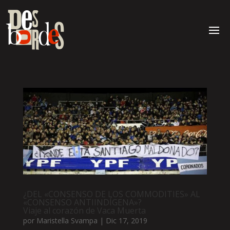
¿DEL «CONSENSO DE LOS COMMODITIES» AL
«CONSENSO ANTIINDÍGENA»?
Viaje al corazón de Vaca Muerta
por
Maristella Svampa
|
Dic 17, 2019