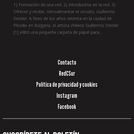
1) Formación de una red. 2) Introducirse en la red. 3)
Ofrecer y recibir, retroalimentar el circuito. Guillermo
Deisler. A fines de los años setenta en la ciudad de
Plovdiv en Bulgaria, el artista chileno Guillermo Deisler
[1] editó una pequeña carpeta de papel para...
Contacto
RedCSur
Política de privacidad y cookies
Instagram
Facebook