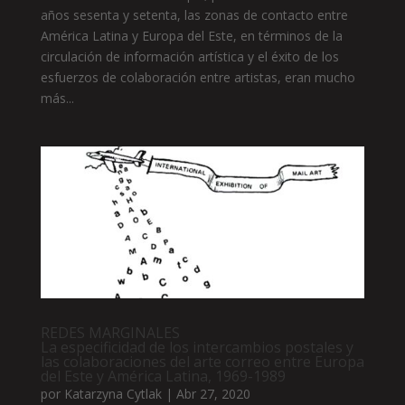
años sesenta y setenta, las zonas de contacto entre
América Latina y Europa del Este, en términos de la
circulación de información artística y el éxito de los
esfuerzos de colaboración entre artistas, eran mucho
más...
REDES MARGINALES
La especificidad de los intercambios postales y
las colaboraciones del arte correo entre Europa
del Este y América Latina, 1969-1989
por
Katarzyna Cytlak
|
Abr 27, 2020