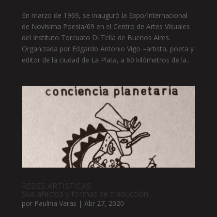
En marzo de 1969, se inauguró la Expo/Internacional
de Novísima Poesía/69 en el Centro de Artes Visuales
del Instituto Torcuato Di Tella de Buenos Aires.
Organizada por Edgardo Antonio Vigo –artista, poeta y
editor de la ciudad de La Plata, a 60 kilómetros de la...
REDES ARTÍSTICAS
Sus afectos y formas de traducción
por
Paulina Varas
|
Abr 27, 2020