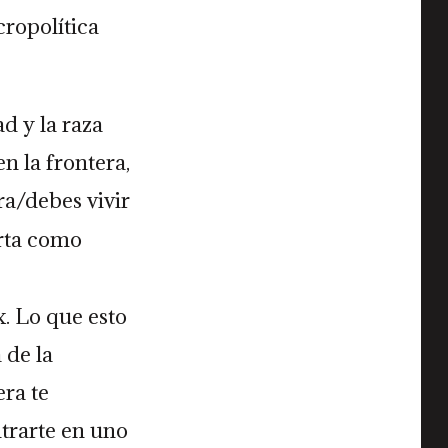
cropolítica
ad y la raza
n la frontera,
ra/debes vivir
erta como
. Lo que esto
 de la
era te
ntrarte en uno