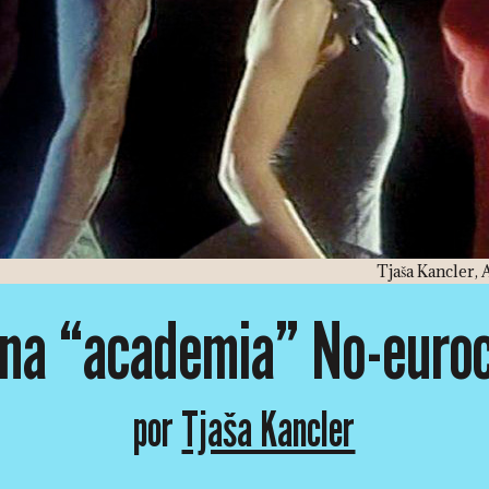
Tjaša Kancler, A
una “academia” No-euroc
por
Tjaša Kancler