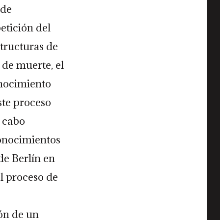
 de
etición del
tructuras de
de muerte, el
onocimiento
ste proceso
a cabo
conocimientos
de Berlín en
el proceso de
ión de un