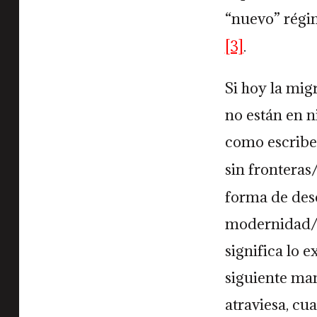
“nuevo” régim
[3]
.
Si hoy la migr
no están en n
como escribe 
sin frontera
forma de desc
modernidad/co
significa lo 
siguiente man
atraviesa, cu