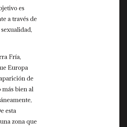
bjetivo es
te a través de
 sexualidad,
ra Fría,
que Europa
aparición de
o más bien al
ltáneamente,
De esta
 una zona que