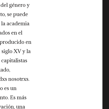
l del género y
nto, se puede
e la academia
ados en el
 producido en
 siglo XV y la
capitalistas
zado,
dxs nosotrxs.
o es un
nto. Es más
vación, una