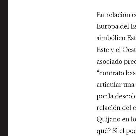
En relación c
Europa del Es
simbólico Est
Este y el Oe
asociado prec
“contrato ba
articular una
por la desco
relación del 
Quijano en lo
qué? Si el po