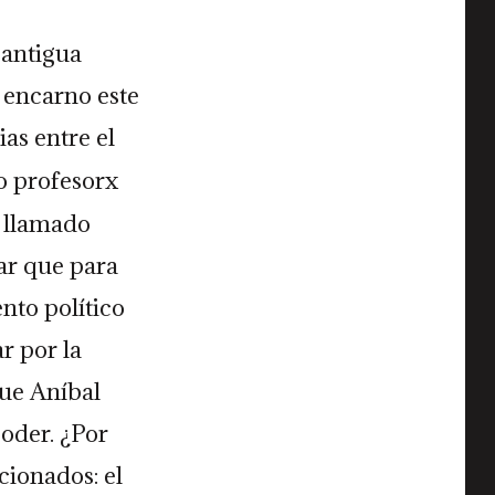
 antigua
a encarno este
as entre el
o profesorx
í llamado
ar que para
nto político
r por la
que Aníbal
poder. ¿Por
cionados: el