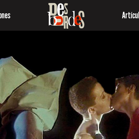
ones
Artícu