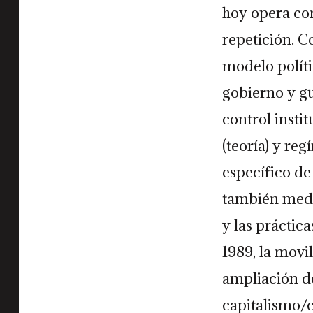
hoy opera com
repetición. C
modelo políti
gobierno y g
control insti
(teoría) y reg
específico de 
también media
y las práctic
1989, la movi
ampliación d
capitalismo/c