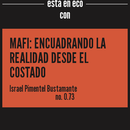
está en eco
con
MAFI: ENCUADRANDO LA
REALIDAD DESDE EL
COSTADO
Israel Pimentel Bustamante
no. 0.73