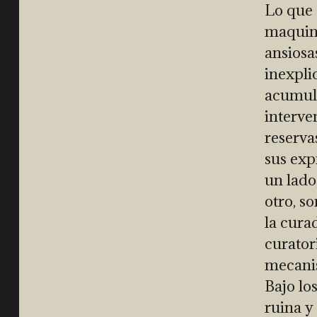
Lo que 
maquina
ansiosa
inexpli
acumul
interve
reserva
sus exp
un lado
otro, s
la cura
curator
mecanis
Bajo lo
ruina y 