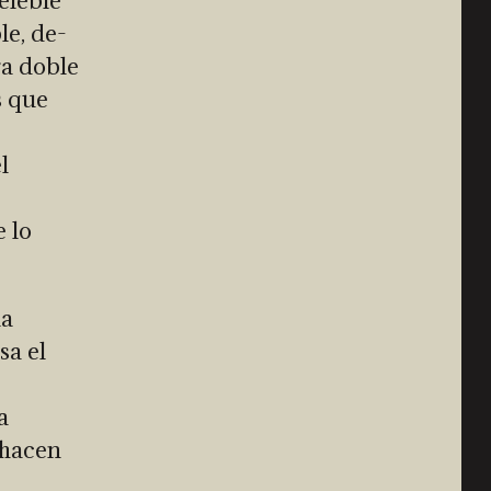
eleble
le, de-
ra doble
s que
l
 lo
la
a el
a
 hacen