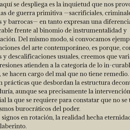
aquí se despliega es la inquietud que nos prov
s de guerra primitiva —sacrificiales, criminale
s y barrocas— en tanto expresan una diferenci
cable frente al binomio de instrumentalidad y
ación. Del mismo modo, si convocamos ejempl
nciones del arte contemporáneo, es porque, con
s y descalificaciones usuales, creemos que vari
resiones atienden a la categoría de lo in-curabl
, se hacen cargo del mal que no tiene remedio. 
on prácticas que desbordan la estructura decon
duría, aunque sea precisamente la intervenció
ial la que se requiere para constatar que no se 
mos burocráticos del poder.
s signos en rotación, la realidad hecha eternid
laberinto.