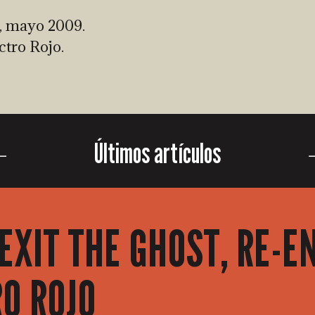
, mayo 2009.
ctro Rojo.
Últimos artículos
EXIT THE GHOST, RE-E
RO ROJO