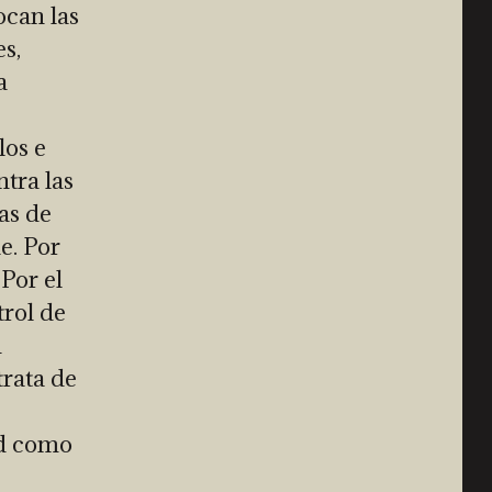
ocan las
s,
a
os e
tra las
as de
e. Por
Por el
trol de
n
trata de
ad como