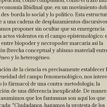
petición, como compulsión, como el trazo ind
economía libidinal que, en un movimiento dob
 des-borda lo social y lo político. Esta estructu
 a una cadena de desplazamientos discursivo
amos proponer sin ocultar que su emergencia
a actos violentos en el campo epistemológico: e
o entre biopoder y necropoder marcaría así la
ión (brecha conceptual y abismo material) entre
eo y lo heterogéneo.
unción de la ciencia es precisamente establecer 
eidad del campo fenomenológico, nos interes
o (o fármaco) de una contra-metodología; la
ción de una diferencia inexplicable. De maner
, asumimos que los fantasmas son aquí los que
icada: “Ciudadanos, hagamos la protesta de los