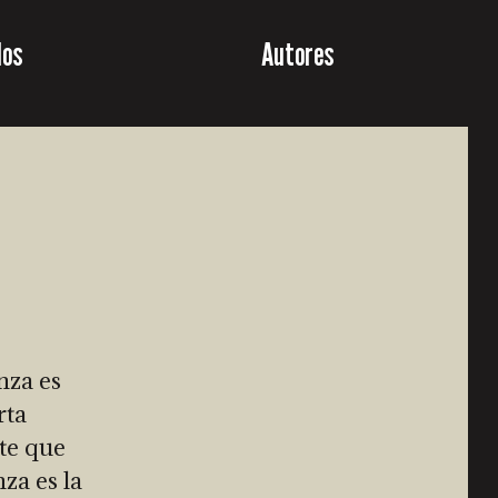
los
Autores
nza es
rta
te que
za es la