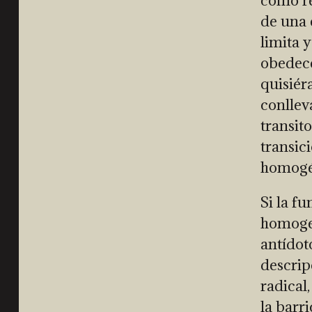
como re
de una 
limita y
obedece
quisiér
conllev
transit
transic
homogén
Si la f
homogen
antídot
descrip
radical
la barr