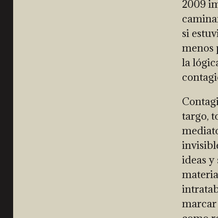
2009 im
caminar
si estu
menos p
la lógi
contagi
Contagi
targo, 
mediato
invisib
ideas y
materia
intrata
marcar 