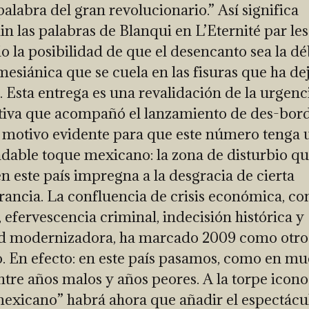
palabra del gran revolucionario.” Así significa
n las palabras de Blanqui en L’Eternité par les 
o la posibilidad de que el desencanto sea la dé
mesiánica que se cuela en las fisuras que ha de
. Esta entrega es una revalidación de la urgenc
iva que acompañó el lanzamiento de des-bord
motivo evidente para que este número tenga 
dable toque mexicano: la zona de disturbio q
en este país impregna a la desgracia de cierta
ancia. La confluencia de crisis económica, co
, efervescencia criminal, indecisión histórica y
d modernizadora, ha marcado 2009 como otro
. En efecto: en este país pasamos, como en m
entre años malos y años peores. A la torpe icono
mexicano” habrá ahora que añadir el espectácu