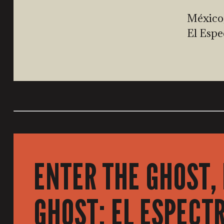
México
El Espe
ENTER THE GHOST, 
GHOST: EL ESPECT