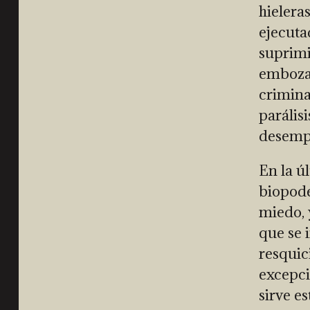
hielera
ejecuta
suprimi
embozad
criminal
parálisi
desempl
En la ú
biopode
miedo, 
que se 
resquic
excepci
sirve e