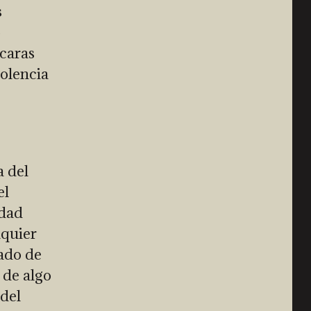
s
ó
 caras
olencia
a del
el
edad
lquier
tado de
 de algo
 del