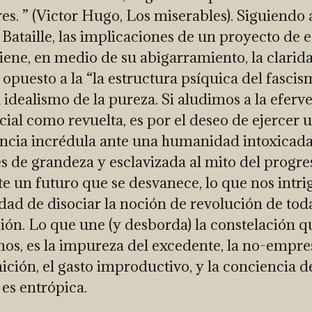
es. ” (Victor Hugo, Los miserables). Siguiendo 
Bataille, las implicaciones de un proyecto de e
tiene, en medio de su abigarramiento, la clarid
 opuesto a la “la estructura psíquica del fascism
al idealismo de la pureza. Si aludimos a la eferv
ocial como revuelta, es por el deseo de ejercer 
ncia incrédula ante una humanidad intoxicad
es de grandeza y esclavizada al mito del progre
te un futuro que se desvanece, lo que nos intrig
idad de disociar la noción de revolución de tod
ión. Lo que une (y desborda) la constelación q
os, es la impureza del excedente, la no-empres
ción, el gasto improductivo, y la conciencia d
 es entrópica.