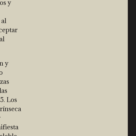
os y
 al
ceptar
al
n y
o
azas
las
5. Los
trínseca
r
ifiesta