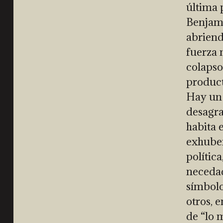
última 
Benjami
abriend
fuerza 
colapso
product
Hay un 
desagra
habita 
exhuber
política
neceda
símbolo
otros, 
de “lo 