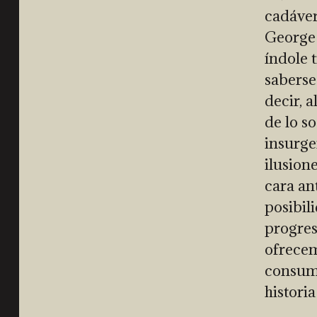
cadáver
George 
índole 
saberse
decir, 
de lo s
insurge
ilusion
cara an
posibil
progres
ofrecem
consumi
historia