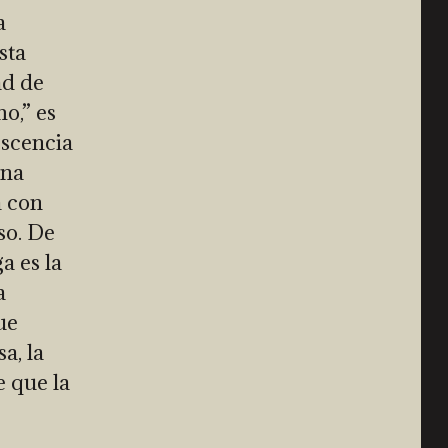
a
sta
ad de
o,” es
escencia
una
a con
so. De
a es la
a
ue
a, la
e que la