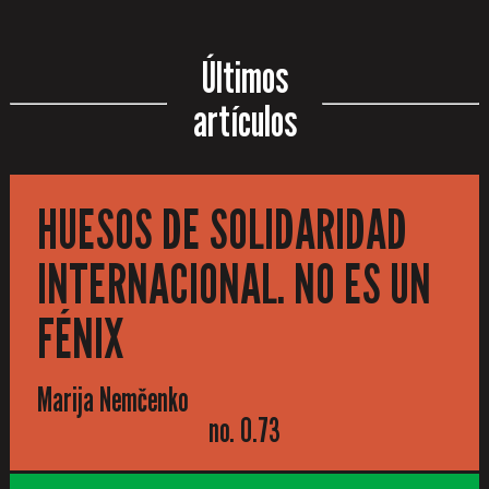
Últimos
artículos
HUESOS DE SOLIDARIDAD
INTERNACIONAL. NO ES UN
FÉNIX
Marija Nemčenko
no. 0.73