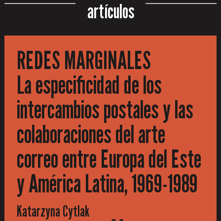
artículos
REDES MARGINALES
La especificidad de los
intercambios postales y las
colaboraciones del arte
correo entre Europa del Este
y América Latina, 1969-1989
Katarzyna Cytlak